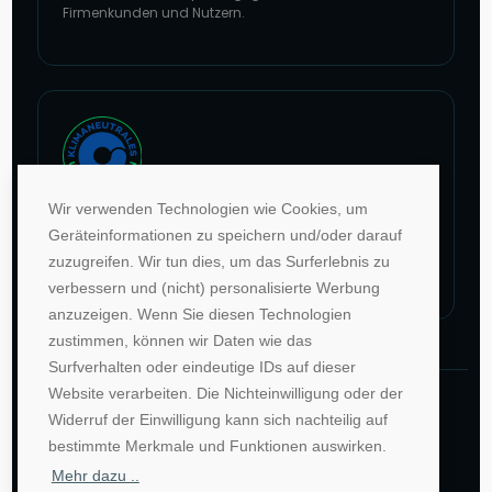
Firmenkunden und Nutzern.
Zur Website von faire Jobbörsen
Wir verwenden Technologien wie Cookies, um
Im Rahmen unseres Engagements in der Allianz für
Geräteinformationen zu speichern und/oder darauf
Klima und Entwicklung gleichen wir unsere CO2-
zuzugreifen. Wir tun dies, um das Surferlebnis zu
Emissionen durch weltweite Projekte aus.
verbessern und (nicht) personalisierte Werbung
Zur Website von Climate Extender: Klimaneutrales Unternehmen
anzuzeigen. Wenn Sie diesen Technologien
zustimmen, können wir Daten wie das
Surfverhalten oder eindeutige IDs auf dieser
Website verarbeiten. Die Nichteinwilligung oder der
©1996-2026 Deutsche Hochschulwerbung und -
Widerruf der Einwilligung kann sich nachteilig auf
vertriebs GmbH. Alle Rechte vorbehalten.
bestimmte Merkmale und Funktionen auswirken.
AGB
Impressum
Datenschutz
Mehr dazu ..